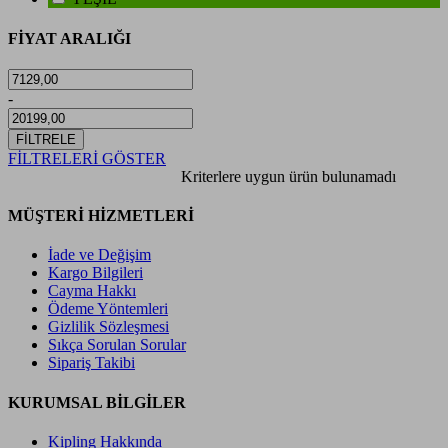
FİYAT ARALIĞI
-
FİLTRELE
FİLTRELERİ GÖSTER
Kriterlere uygun ürün bulunamadı
MÜŞTERİ HİZMETLERİ
İade ve Değişim
Kargo Bilgileri
Cayma Hakkı
Ödeme Yöntemleri
Gizlilik Sözleşmesi
Sıkça Sorulan Sorular
Sipariş Takibi
KURUMSAL BİLGİLER
Kipling Hakkında