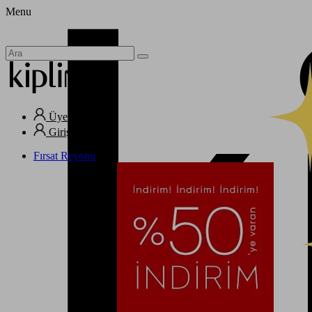
Menu
Üye Ol
Giriş Yap
Fırsat Reyonu