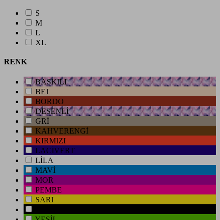
S
M
L
XL
RENK
BASKILI
BEJ
BORDO
DESENLİ
GRİ
KAHVERENGİ
KIRMIZI
LACİVERT
LİLA
MAVİ
MOR
PEMBE
SARI
SİYAH
YEŞİL