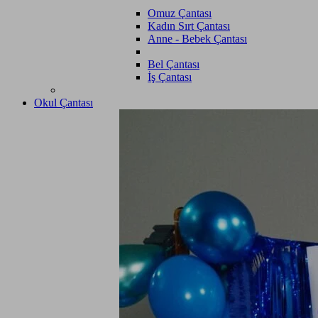
Omuz Çantası
Kadın Sırt Çantası
Anne - Bebek Çantası
Bel Çantası
İş Çantası
Okul Çantası