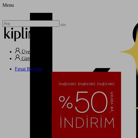
Menu
Üye Ol
Giriş Yap
Fırsat Reyonu