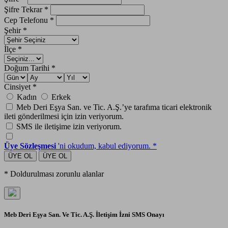
Şifre Tekrar
*
Cep Telefonu
*
Şehir
*
İlçe
*
Doğum Tarihi
*
Cinsiyet
*
Kadın
Erkek
Meb Deri Eşya San. ve Tic. A.Ş.’ye tarafıma ticari elektronik
ileti gönderilmesi için izin veriyorum.
SMS ile iletişime izin veriyorum.
Üye Sözleşmesi
'ni okudum, kabul ediyorum.
*
ÜYE OL
ÜYE OL
* Doldurulması zorunlu alanlar
Meb Deri Eşya San. Ve Tic. A.Ş. İletişim İzni
SMS Onayı