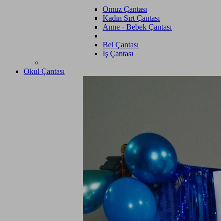
Omuz Çantası
Kadın Sırt Çantası
Anne - Bebek Çantası
Bel Çantası
İş Çantası
Okul Çantası