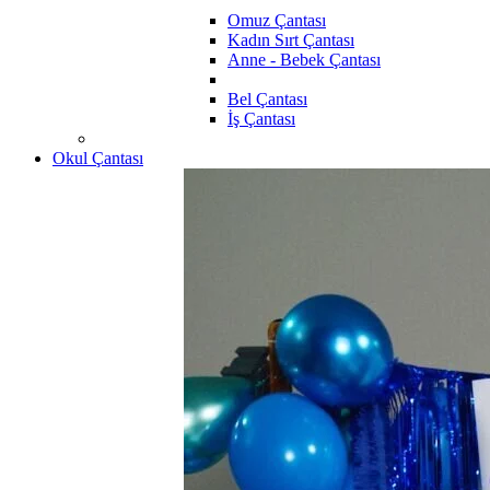
Omuz Çantası
Kadın Sırt Çantası
Anne - Bebek Çantası
Bel Çantası
İş Çantası
Okul Çantası