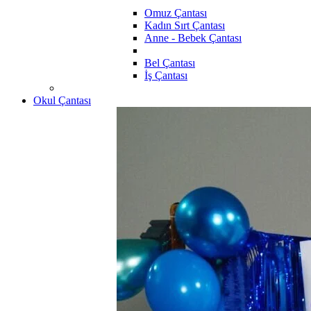
Omuz Çantası
Kadın Sırt Çantası
Anne - Bebek Çantası
Bel Çantası
İş Çantası
Okul Çantası