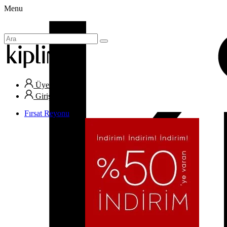
Menu
Üye Ol
Giriş Yap
Fırsat Reyonu