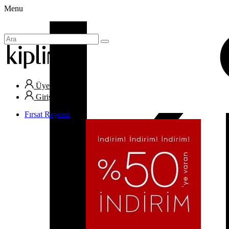
Menu
Üye Ol
Giriş Yap
Fırsat Reyonu