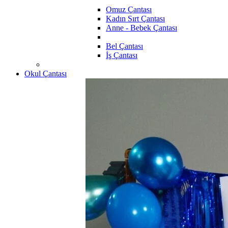
Omuz Çantası
Kadın Sırt Çantası
Anne - Bebek Çantası
Bel Çantası
İş Çantası
Okul Çantası