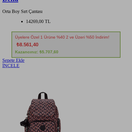
Orta Boy Sırt Çantası
14269,00 TL
Üyelere Özel 1 Ürüne %40 2 ve Üzeri %50 İndirim!
₺8.561,40
Kazancınız: ₺5.707,60
Sepete Ekle
İNCELE