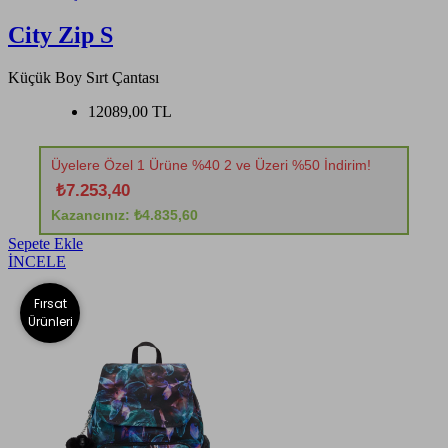
City Zip S
Küçük Boy Sırt Çantası
12089,00 TL
Üyelere Özel 1 Ürüne %40 2 ve Üzeri %50 İndirim!
₺7.253,40
Kazancınız: ₺4.835,60
Sepete Ekle
İNCELE
Fırsat
Ürünleri