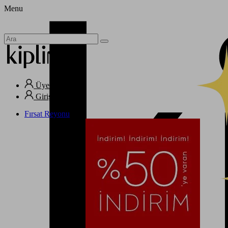
Menu
Üye Ol
Giriş Yap
Fırsat Reyonu