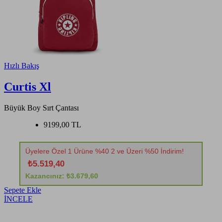
Hızlı Bakış
Curtis Xl
Büyük Boy Sırt Çantası
9199,00 TL
Üyelere Özel 1 Ürüne %40 2 ve Üzeri %50 İndirim!
₺5.519,40
Kazancınız: ₺3.679,60
Sepete Ekle
İNCELE