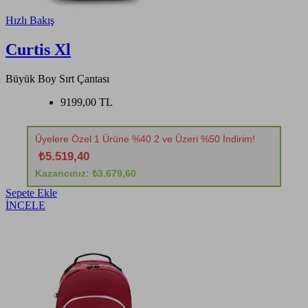
Hızlı Bakış
Curtis Xl
Büyük Boy Sırt Çantası
9199,00 TL
Üyelere Özel 1 Ürüne %40 2 ve Üzeri %50 İndirim!
₺5.519,40
Kazancınız: ₺3.679,60
Sepete Ekle
İNCELE