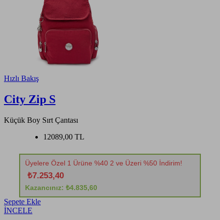
Hızlı Bakış
City Zip S
Küçük Boy Sırt Çantası
12089,00 TL
Üyelere Özel 1 Ürüne %40 2 ve Üzeri %50 İndirim!
₺7.253,40
Kazancınız: ₺4.835,60
Sepete Ekle
İNCELE