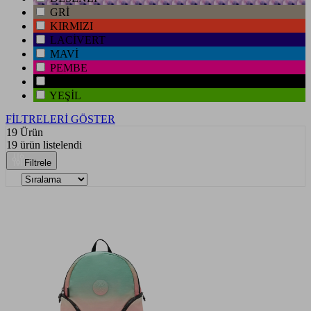
GRİ
KIRMIZI
LACİVERT
MAVİ
PEMBE
SİYAH
YEŞİL
FİLTRELERİ GÖSTER
19 Ürün
19 ürün listelendi
Filtrele