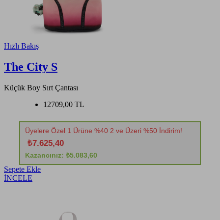
Hızlı Bakış
The City S
Küçük Boy Sırt Çantası
12709,00 TL
Üyelere Özel 1 Ürüne %40 2 ve Üzeri %50 İndirim!
₺7.625,40
Kazancınız: ₺5.083,60
Sepete Ekle
İNCELE