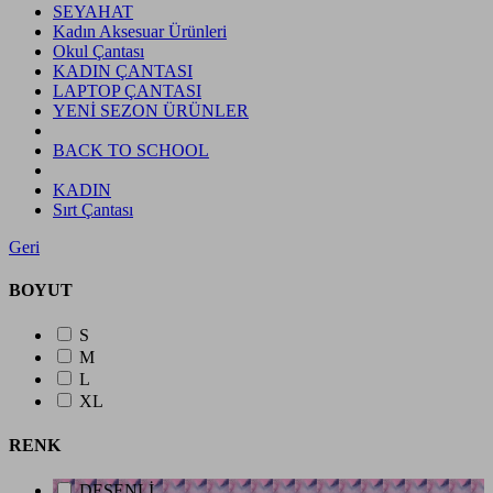
SEYAHAT
Kadın Aksesuar Ürünleri
Okul Çantası
KADIN ÇANTASI
LAPTOP ÇANTASI
YENİ SEZON ÜRÜNLER
BACK TO SCHOOL
KADIN
Sırt Çantası
Geri
BOYUT
S
M
L
XL
RENK
DESENLİ