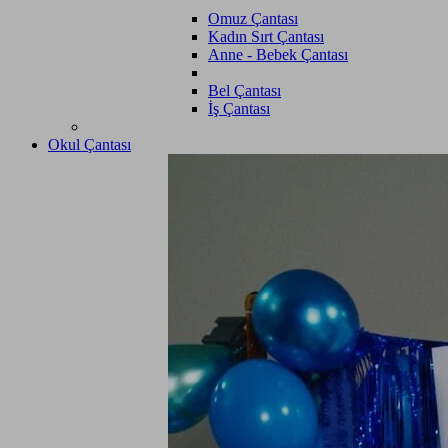
Omuz Çantası
Kadın Sırt Çantası
Anne - Bebek Çantası
Bel Çantası
İş Çantası
Okul Çantası