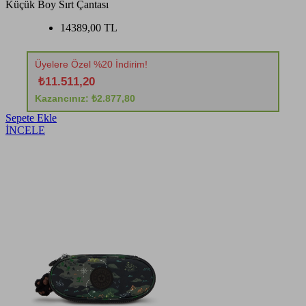
Küçük Boy Sırt Çantası
14389,00 TL
Üyelere Özel %20 İndirim!
₺11.511,20
Kazancınız: ₺2.877,80
Sepete Ekle
İNCELE