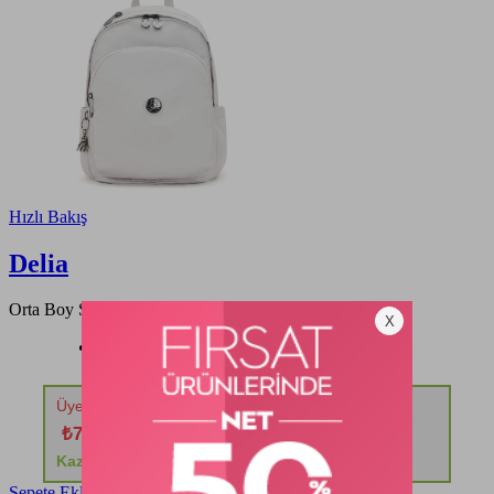
Hızlı Bakış
Delia
Orta Boy Sırt Çantası
12649,00 TL
Üyelere Özel 1 Ürüne %40 2 ve Üzeri %50 İndirim!
₺7.589,40
Kazancınız: ₺5.059,60
Sepete Ekle