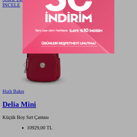
İNCELE
Hızlı Bakış
Delia Mini
Küçük Boy Sırt Çantası
10929,00 TL