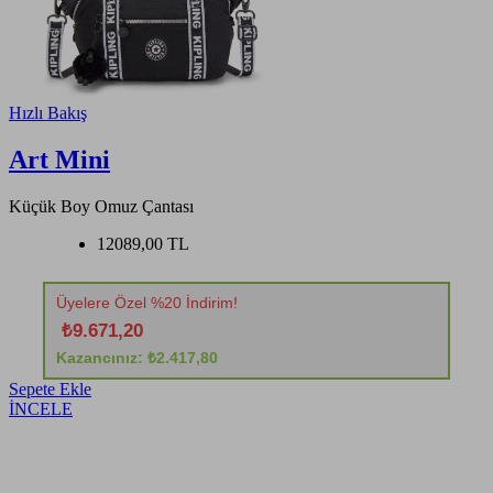
Hızlı Bakış
Art Mini
Küçük Boy Omuz Çantası
12089,00 TL
Üyelere Özel %20 İndirim!
₺9.671,20
Kazancınız: ₺2.417,80
Sepete Ekle
İNCELE