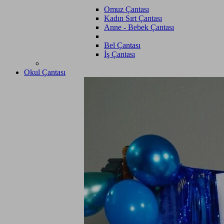
Omuz Çantası
Kadın Sırt Çantası
Anne - Bebek Çantası
Bel Çantası
İş Çantası
Okul Çantası