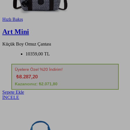
Hızlı Bakış
Art Mini
Küçük Boy Omuz Çantası
10359,00 TL
Üyelere Özel %20 İndirim!
₺8.287,20
Kazancınız: ₺2.071,80
Sepete Ekle
İNCELE