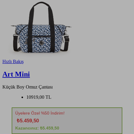
Hızlı Bakış
Art Mini
Küçük Boy Omuz Çantası
10919,00 TL
Üyelere Özel %50 İndirim!
₺5.459,50
Kazancınız: ₺5.459,50