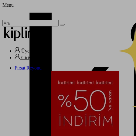
Menu
Üye Ol
Giriş Yap
Fırsat Reyonu