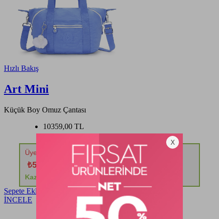
Hızlı Bakış
Art Mini
Küçük Boy Omuz Çantası
10359,00 TL
Üyelere Özel %50 İndirim!
₺5.179,50
Kazancınız: ₺5.179,50
Sepete Ekle
İNCELE