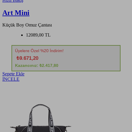
Hızlı Bakış
Art Mini
Küçük Boy Omuz Çantası
12089,00 TL
Üyelere Özel %20 İndirim!
₺9.671,20
Kazancınız: ₺2.417,80
Sepete Ekle
İNCELE