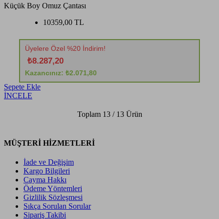
Küçük Boy Omuz Çantası
10359,00 TL
Üyelere Özel %20 İndirim!
₺8.287,20
Kazancınız: ₺2.071,80
Sepete Ekle
İNCELE
Toplam
13 / 13
Ürün
MÜŞTERİ HİZMETLERİ
İade ve Değişim
Kargo Bilgileri
Cayma Hakkı
Ödeme Yöntemleri
Gizlilik Sözleşmesi
Sıkça Sorulan Sorular
Sipariş Takibi