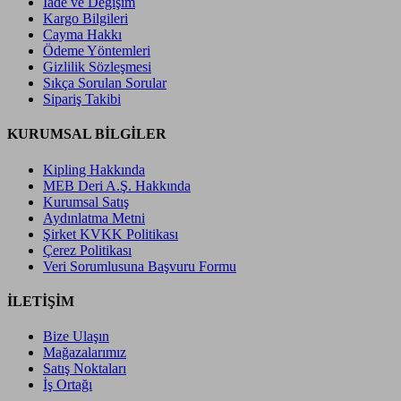
İade ve Değişim
Kargo Bilgileri
Cayma Hakkı
Ödeme Yöntemleri
Gizlilik Sözleşmesi
Sıkça Sorulan Sorular
Sipariş Takibi
KURUMSAL BİLGİLER
Kipling Hakkında
MEB Deri A.Ş. Hakkında
Kurumsal Satış
Aydınlatma Metni
Şirket KVKK Politikası
Çerez Politikası
Veri Sorumlusuna Başvuru Formu
İLETİŞİM
Bize Ulaşın
Mağazalarımız
Satış Noktaları
İş Ortağı