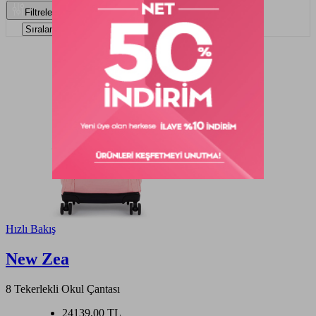
Filtrele
Hızlı Bakış
New Zea
8 Tekerlekli Okul Çantası
24139,00 TL