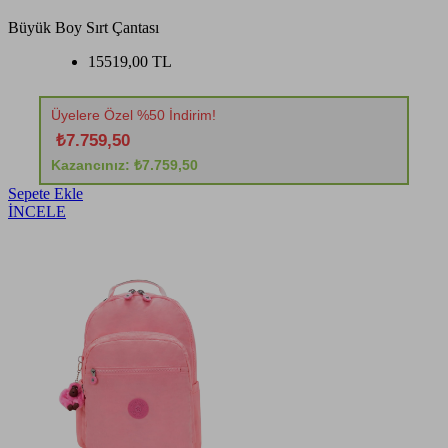
Büyük Boy Sırt Çantası
15519,00 TL
Üyelere Özel %50 İndirim!
₺7.759,50
Kazancınız: ₺7.759,50
Sepete Ekle
İNCELE