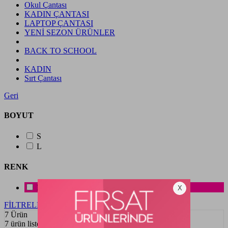
Okul Çantası
KADIN ÇANTASI
LAPTOP ÇANTASI
YENİ SEZON ÜRÜNLER
BACK TO SCHOOL
KADIN
Sırt Çantası
Geri
BOYUT
S
L
RENK
PEMBE
FİLTRELERİ GÖSTER
7 Ürün
7 ürün listelendi