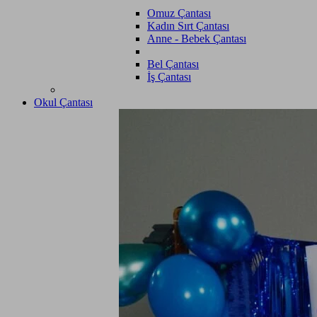
Omuz Çantası
Kadın Sırt Çantası
Anne - Bebek Çantası
Bel Çantası
İş Çantası
Okul Çantası