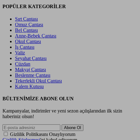
POPÜLER KATEGORİLER
Sırt Çantası
Omuz Çantası
Bel Çantası
Anne-Bebek Çantası
Okul Çantası
İş Çantası
Valiz
Seyahat Çantası
Cüzdan
Makyaj Çantası
Beslenme Çantası
Tekerlekli Okul Çantası
Kalem Kutusu
BÜLTENİMİZE ABONE OLUN
Kampanyalar, indirimler ve yeni sezon açılışlarından ilk sizin
haberiniz olsun!
Gizlilik Politikasını Onaylıyorum
Gizlilik Sözleşmesi
'ni kabul ediyorum.