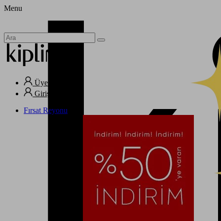
Menu
Üye Ol
Giriş Yap
Fırsat Reyonu