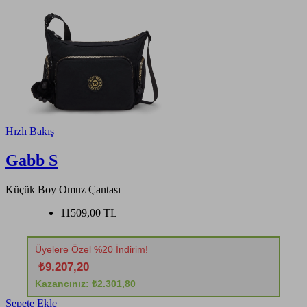
Hızlı Bakış
Gabb S
Küçük Boy Omuz Çantası
11509,00 TL
Üyelere Özel %20 İndirim!
₺9.207,20
Kazancınız: ₺2.301,80
Sepete Ekle