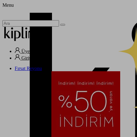
Menu
Üye Ol
Giriş Yap
Fırsat Reyonu