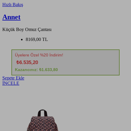
Hızlı Bakış
Annet
Küçük Boy Omuz Çantası
8169,00 TL
Üyelere Özel %20 İndirim!
₺6.535,20
Kazancınız: ₺1.633,80
Sepete Ekle
İNCELE