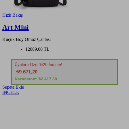
Hızlı Bakış
Art Mini
Küçük Boy Omuz Çantası
12089,00 TL
Üyelere Özel %20 İndirim!
₺9.671,20
Kazancınız: ₺2.417,80
Sepete Ekle
İNCELE