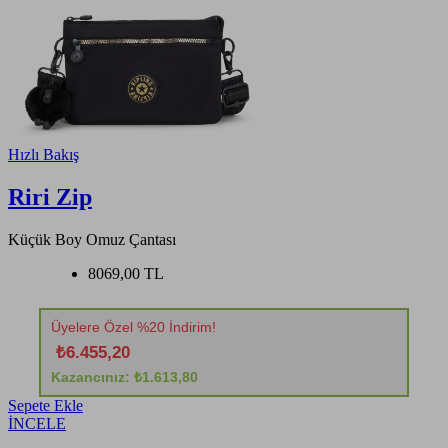
Hızlı Bakış
Riri Zip
Küçük Boy Omuz Çantası
8069,00 TL
Üyelere Özel %20 İndirim!
₺6.455,20
Kazancınız: ₺1.613,80
Sepete Ekle
İNCELE