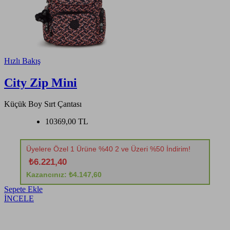
Hızlı Bakış
City Zip Mini
Küçük Boy Sırt Çantası
10369,00 TL
Üyelere Özel 1 Ürüne %40 2 ve Üzeri %50 İndirim!
₺6.221,40
Kazancınız: ₺4.147,60
Sepete Ekle
İNCELE