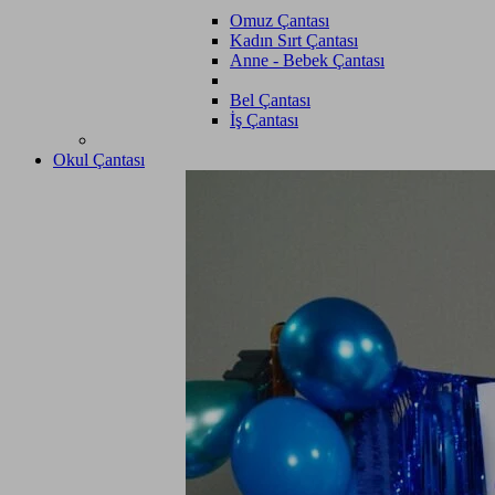
Omuz Çantası
Kadın Sırt Çantası
Anne - Bebek Çantası
Bel Çantası
İş Çantası
Okul Çantası