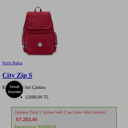
Hızlı Bakış
City Zip S
Fırsat
Küçük Boy Sırt Çantası
Ürünleri
12089,00 TL
Üyelere Özel 1 Ürüne %40 2 ve Üzeri %50 İndirim!
₺7.253,40
Kazancınız: ₺4.835,60