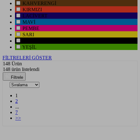
KAHVERENGİ
KIRMIZI
LACİVERT
MAVİ
PEMBE
SARI
SİYAH
YEŞİL
FİLTRELERİ GÖSTER
148 Ürün
148 ürün listelendi
Filtrele
1
2
...
7
>>