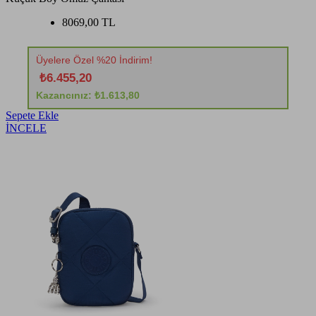
8069,00 TL
Üyelere Özel %20 İndirim!
₺6.455,20
Kazancınız: ₺1.613,80
Sepete Ekle
İNCELE