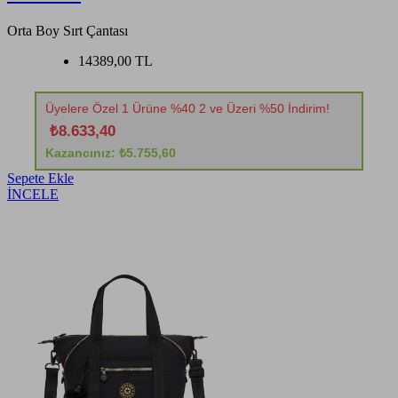
Orta Boy Sırt Çantası
14389,00 TL
Üyelere Özel 1 Ürüne %40 2 ve Üzeri %50 İndirim!
₺8.633,40
Kazancınız: ₺5.755,60
Sepete Ekle
İNCELE