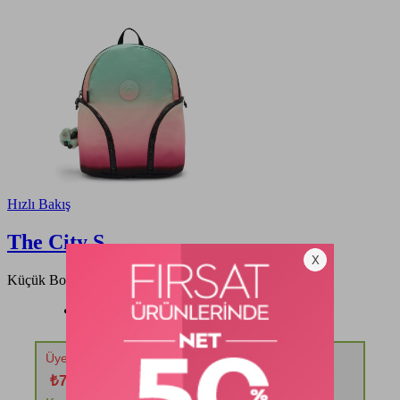
Hızlı Bakış
The City S
Küçük Boy Sırt Çantası
12709,00 TL
Üyelere Özel 1 Ürüne %40 2 ve Üzeri %50 İndirim!
₺7.625,40