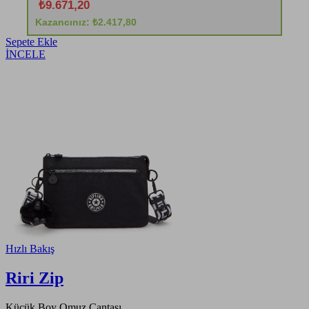
₺9.671,20
Kazancınız: ₺2.417,80
Sepete Ekle
İNCELE
Hızlı Bakış
Riri Zip
Küçük Boy Omuz Çantası