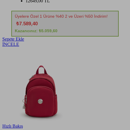
12649,00 TL
Üyelere Özel 1 Ürüne %40 2 ve Üzeri %50 İndirim!
₺7.589,40
Kazancınız: ₺5.059,60
Sepete Ekle
İNCELE
Hızlı Bakış