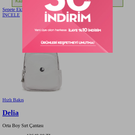
Kazancınız: ₺5.083,60
Sepete Ekle
İNCELE
Hızlı Bakış
Delia
Orta Boy Sırt Çantası