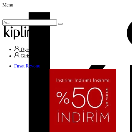
Menu
Üye Ol
Giriş Yap
Fırsat Reyonu