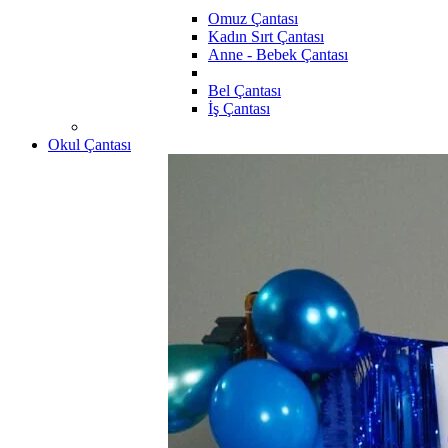
Omuz Çantası
Kadın Sırt Çantası
Anne - Bebek Çantası
Bel Çantası
İş Çantası
Okul Çantası