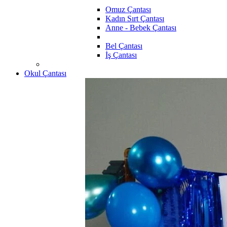
Omuz Çantası
Kadın Sırt Çantası
Anne - Bebek Çantası
Bel Çantası
İş Çantası
Okul Çantası