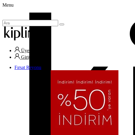
Menu
Üye Ol
Giriş Yap
Fırsat Reyonu