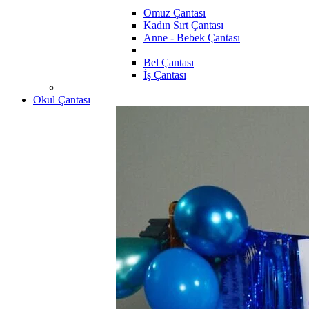
Omuz Çantası
Kadın Sırt Çantası
Anne - Bebek Çantası
Bel Çantası
İş Çantası
Okul Çantası