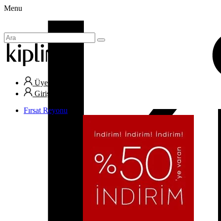
Menu
Üye Ol
Giriş Yap
Fırsat Reyonu