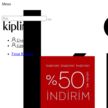
Menu
Üye Ol
Giriş Yap
Fırsat Reyonu