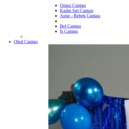
Omuz Çantası
Kadın Sırt Çantası
Anne - Bebek Çantası
Bel Çantası
İş Çantası
Okul Çantası