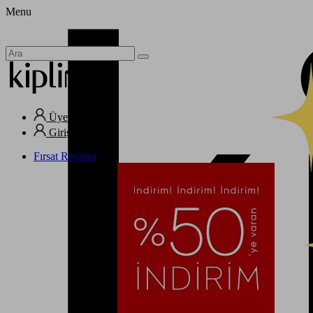
Menu
Üye Ol
Giriş Yap
Fırsat Reyonu