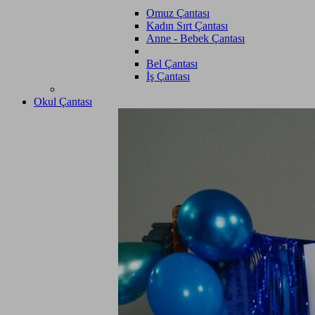
Omuz Çantası
Kadın Sırt Çantası
Anne - Bebek Çantası
Bel Çantası
İş Çantası
Okul Çantası