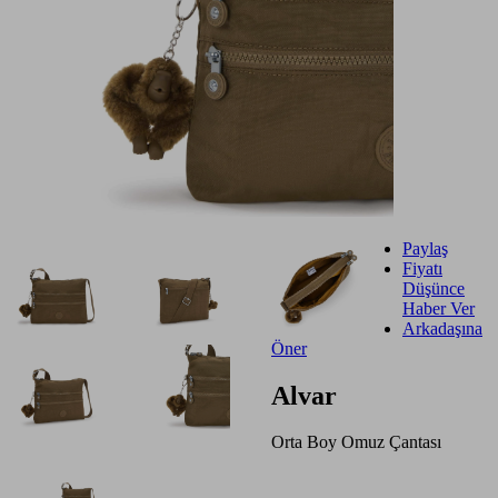
Paylaş
Fiyatı
Düşünce
Haber Ver
Arkadaşına
Öner
Alvar
Orta Boy Omuz Çantası