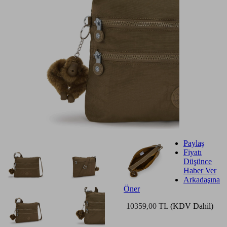
Paylaş
Fiyatı
Düşünce
Haber Ver
Arkadaşına
Öner
10359,00 TL
(KDV Dahil)