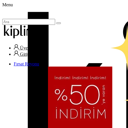
Menu
Üye Ol
Giriş Yap
Fırsat Reyonu