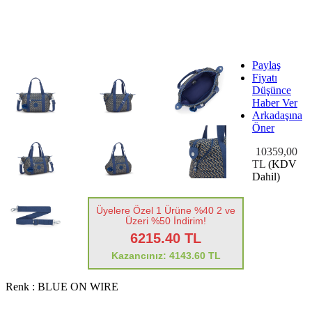
Paylaş
Fiyatı
Düşünce
Haber Ver
Arkadaşına
Öner
10359,00
TL
(KDV
Dahil)
Üyelere Özel 1 Ürüne %40 2 ve
Üzeri %50 İndirim!
6215.40 TL
Kazancınız: 4143.60 TL
Renk :
BLUE ON WIRE