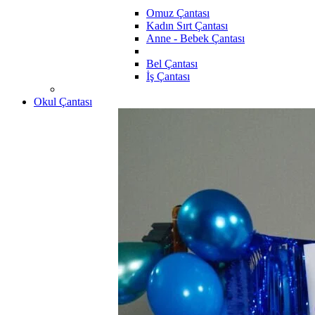
Omuz Çantası
Kadın Sırt Çantası
Anne - Bebek Çantası
Bel Çantası
İş Çantası
Okul Çantası