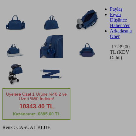
Paylaş
Fiyatı
Düşünce
Haber Ver
Arkadaşına
Öner
17239,00
TL
(KDV
Dahil)
Üyelere Özel 1 Ürüne %40 2 ve
Üzeri %50 İndirim!
10343.40 TL
Kazancınız: 6895.60 TL
Renk :
CASUAL BLUE