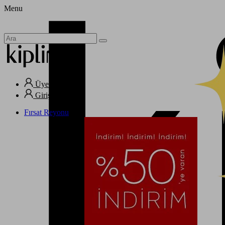
Menu
Üye Ol
Giriş Yap
Fırsat Reyonu