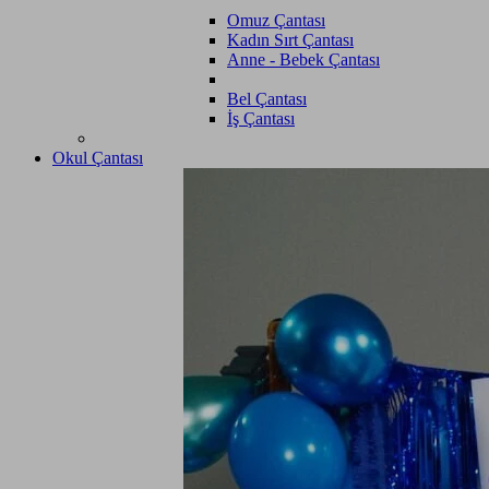
Omuz Çantası
Kadın Sırt Çantası
Anne - Bebek Çantası
Bel Çantası
İş Çantası
Okul Çantası