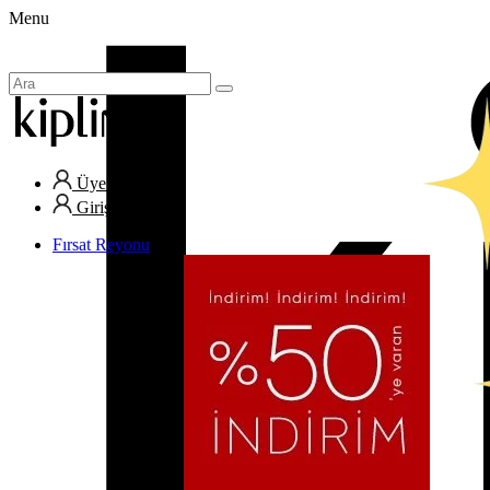
Menu
Üye Ol
Giriş Yap
Fırsat Reyonu