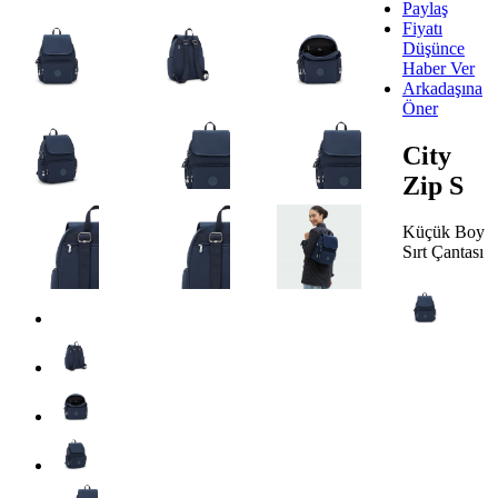
Paylaş
Fiyatı
Düşünce
Haber Ver
Arkadaşına
Öner
City
Zip S
Küçük Boy
Sırt Çantası