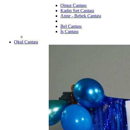
Omuz Çantası
Kadın Sırt Çantası
Anne - Bebek Çantası
Bel Çantası
İş Çantası
Okul Çantası