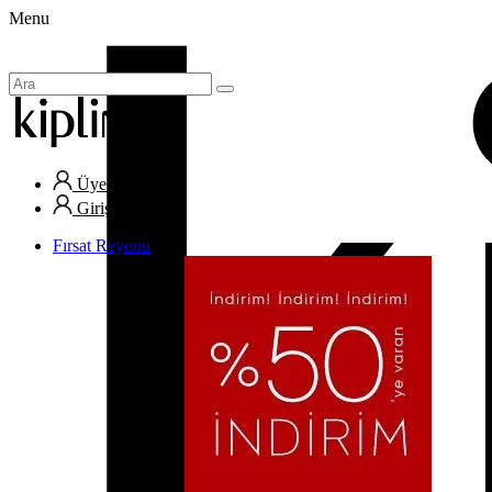
Menu
Üye Ol
Giriş Yap
Fırsat Reyonu