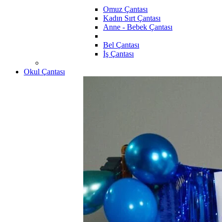
Omuz Çantası
Kadın Sırt Çantası
Anne - Bebek Çantası
Bel Çantası
İş Çantası
Okul Çantası