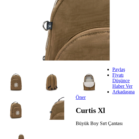
Paylaş
Fiyatı
Düşünce
Haber Ver
Arkadaşına
Öner
Curtis Xl
Büyük Boy Sırt Çantası