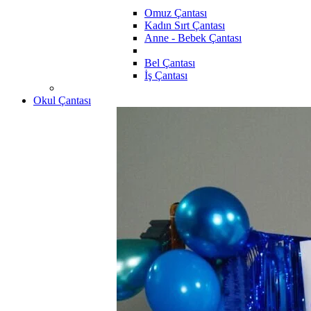
Omuz Çantası
Kadın Sırt Çantası
Anne - Bebek Çantası
Bel Çantası
İş Çantası
Okul Çantası