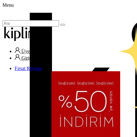
Menu
Üye Ol
Giriş Yap
Fırsat Reyonu