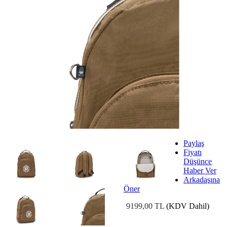
Paylaş
Fiyatı
Düşünce
Haber Ver
Arkadaşına
Öner
9199,00 TL
(KDV Dahil)