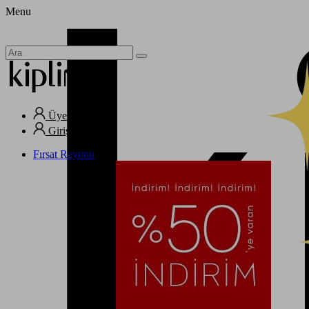
Menu
Üye Ol
Giriş Yap
Fırsat Reyonu