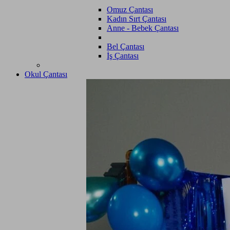
Omuz Çantası
Kadın Sırt Çantası
Anne - Bebek Çantası
Bel Çantası
İş Çantası
Okul Çantası