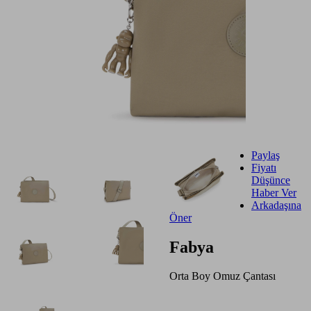
Paylaş
Fiyatı
Düşünce
Haber Ver
Arkadaşına
Öner
Fabya
Orta Boy Omuz Çantası