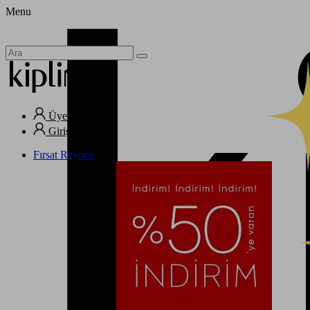
Menu
Üye Ol
Giriş Yap
Fırsat Reyonu