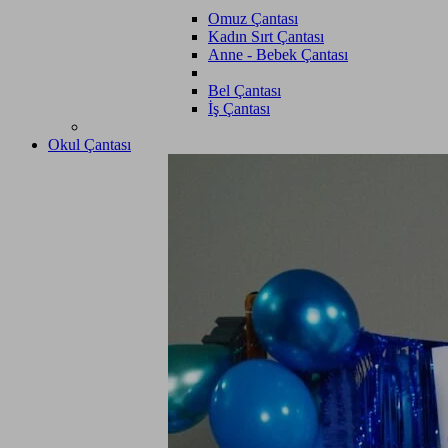
Omuz Çantası
Kadın Sırt Çantası
Anne - Bebek Çantası
Bel Çantası
İş Çantası
Okul Çantası