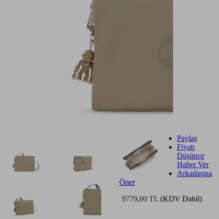
Paylaş
Fiyatı
Düşünce
Haber Ver
Arkadaşına
Öner
9779,00 TL
(KDV Dahil)