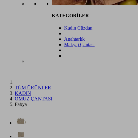
KATEGORİLER
Kadın Cüzdan
Anahtarlık
Makyaj Çantası
TÜM ÜRÜNLER
KADIN
OMUZ ÇANTASI
Fabya