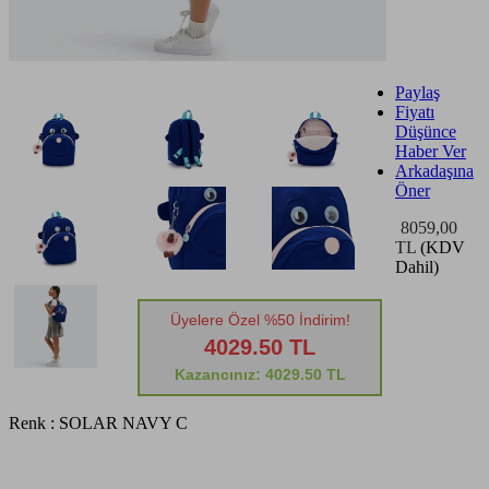
Paylaş
Fiyatı
Düşünce
Haber Ver
Arkadaşına
Öner
8059,00
TL
(KDV
Dahil)
Üyelere Özel %50 İndirim!
4029.50 TL
Kazancınız: 4029.50 TL
Renk :
SOLAR NAVY C