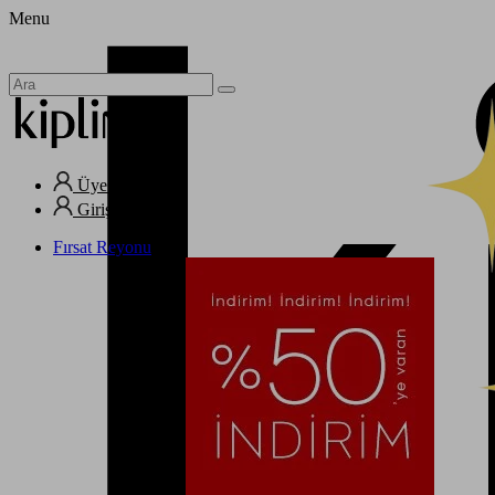
Menu
Üye Ol
Giriş Yap
Fırsat Reyonu