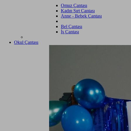
Omuz Çantası
Kadın Sırt Çantası
Anne - Bebek Çantası
Bel Çantası
İş Çantası
Okul Çantası