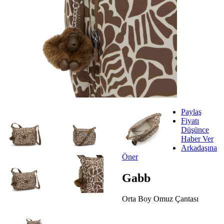
Paylaş
Fiyatı
Düşünce
Haber Ver
Arkadaşına
Öner
Gabb
Orta Boy Omuz Çantası