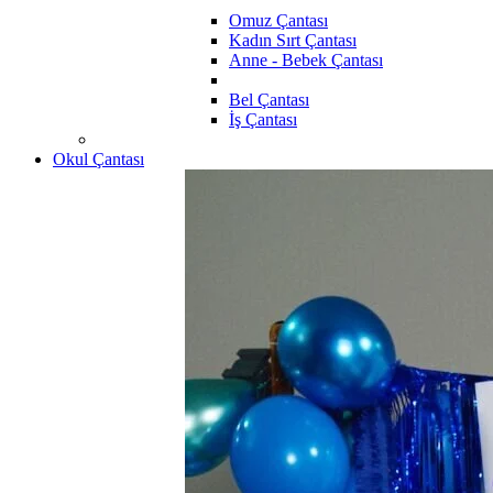
Omuz Çantası
Kadın Sırt Çantası
Anne - Bebek Çantası
Bel Çantası
İş Çantası
Okul Çantası