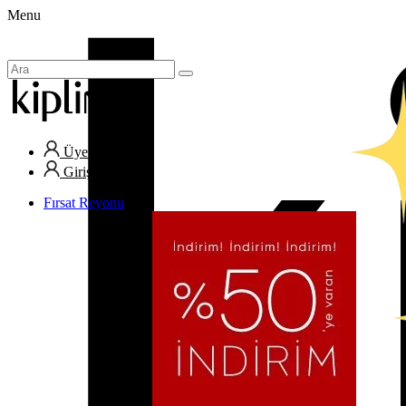
Menu
Üye Ol
Giriş Yap
Fırsat Reyonu