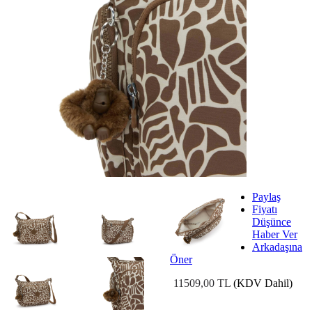
Paylaş
Fiyatı
Düşünce
Haber Ver
Arkadaşına
Öner
11509,00 TL
(KDV Dahil)