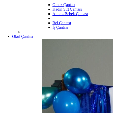
Omuz Çantası
Kadın Sırt Çantası
Anne - Bebek Çantası
Bel Çantası
İş Çantası
Okul Çantası