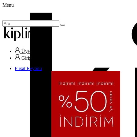
Menu
Üye Ol
Giriş Yap
Fırsat Reyonu