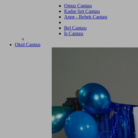
Omuz Çantası
Kadın Sırt Çantası
Anne - Bebek Çantası
Bel Çantası
İş Çantası
Okul Çantası