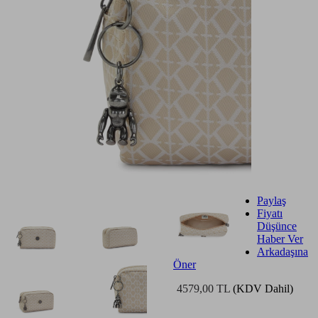
Paylaş
Fiyatı
Düşünce
Haber Ver
Arkadaşına
Öner
4579,00 TL
(KDV Dahil)