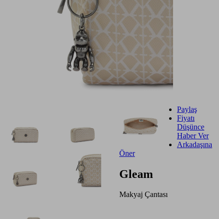
Paylaş
Fiyatı
Düşünce
Haber Ver
Arkadaşına
Öner
Gleam
Makyaj Çantası