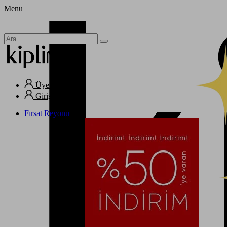
Menu
Üye Ol
Giriş Yap
Fırsat Reyonu