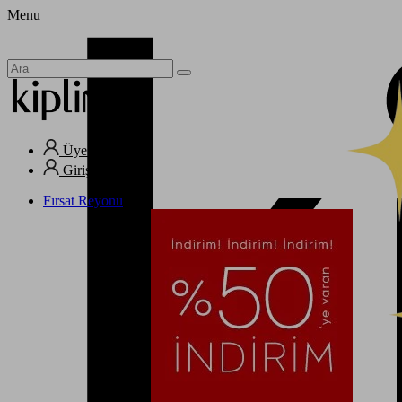
Menu
Üye Ol
Giriş Yap
Fırsat Reyonu