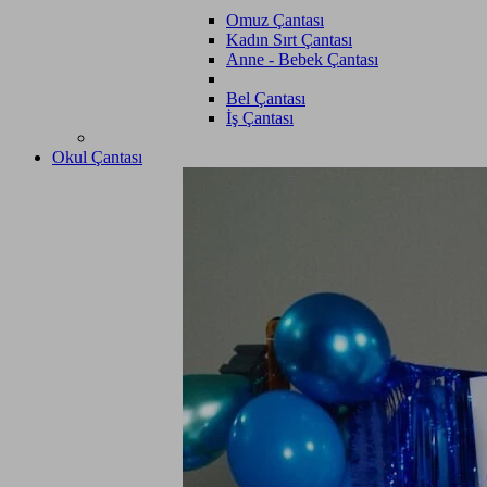
Omuz Çantası
Kadın Sırt Çantası
Anne - Bebek Çantası
Bel Çantası
İş Çantası
Okul Çantası