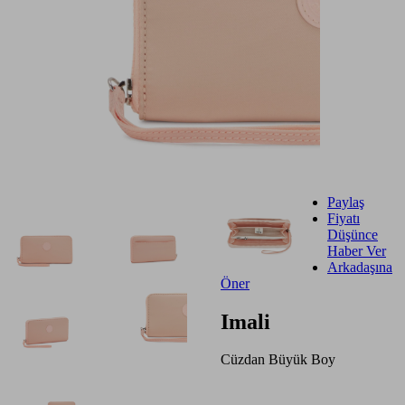
Paylaş
Fiyatı
Düşünce
Haber Ver
Arkadaşına
Öner
Imali
Cüzdan Büyük Boy