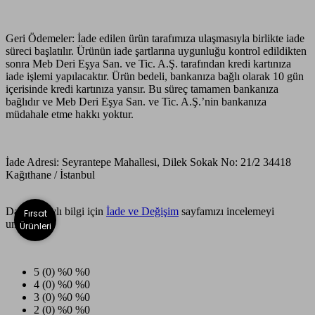
Geri Ödemeler:
İade edilen ürün tarafımıza ulaşmasıyla birlikte iade
süreci başlatılır. Ürünün iade şartlarına uygunluğu kontrol edildikten
sonra Meb Deri Eşya San. ve Tic. A.Ş. tarafından kredi kartınıza
iade işlemi yapılacaktır. Ürün bedeli, bankanıza bağlı olarak 10 gün
içerisinde kredi kartınıza yansır. Bu süreç tamamen bankanıza
bağlıdır ve Meb Deri Eşya San. ve Tic. A.Ş.’nin bankanıza
müdahale etme hakkı yoktur.
İade Adresi:
Seyrantepe Mahallesi, Dilek Sokak No: 21/2 34418
Kağıthane / İstanbul
Daha detaylı bilgi için
İade ve Değişim
sayfamızı incelemeyi
Fırsat
unutmayın.
Ürünleri
5
(0)
%0
%0
4
(0)
%0
%0
3
(0)
%0
%0
2
(0)
%0
%0