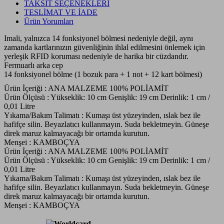
TAKSİT SEÇENEKLERİ
TESLİMAT VE İADE
Ürün Yorumları
Imali, yalnızca 14 fonksiyonel bölmesi nedeniyle değil, aynı
zamanda kartlarınızın güvenliğinin ihlal edilmesini önlemek için
yerleşik RFID koruması nedeniyle de harika bir cüzdandır.
Fermuarlı arka cep
14 fonksiyonel bölme (1 bozuk para + 1 not + 12 kart bölmesi)
Ürün İçeriği :
ANA MALZEME 100% POLİAMİT
Ürün Ölçüsü :
Yükseklik: 10 cm Genişlik: 19 cm Derinlik: 1 cm /
0,01 Litre
Yıkama/Bakım Talimatı :
Kumaşı üst yüzeyinden, ıslak bez ile
hafifçe silin. Beyazlatıcı kullanmayın. Suda bekletmeyin. Güneşe
direk maruz kalmayacağı bir ortamda kurutun.
Menşei :
KAMBOÇYA
Ürün İçeriği :
ANA MALZEME 100% POLİAMİT
Ürün Ölçüsü :
Yükseklik: 10 cm Genişlik: 19 cm Derinlik: 1 cm /
0,01 Litre
Yıkama/Bakım Talimatı :
Kumaşı üst yüzeyinden, ıslak bez ile
hafifçe silin. Beyazlatıcı kullanmayın. Suda bekletmeyin. Güneşe
direk maruz kalmayacağı bir ortamda kurutun.
Menşei :
KAMBOÇYA