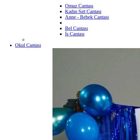
Omuz Çantası
Kadın Sırt Çantası
Anne - Bebek Çantası
Bel Çantası
İş Çantası
Okul Çantası