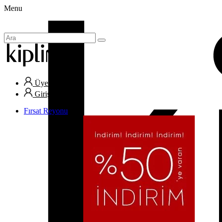
Menu
Üye Ol
Giriş Yap
Fırsat Reyonu