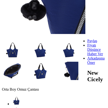
Paylaş
Fiyatı
Düşünce
Haber Ver
Arkadaşına
Öner
New
Cicely
Orta Boy Omuz Çantası