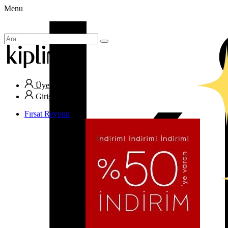
Menu
Üye Ol
Giriş Yap
Fırsat Reyonu