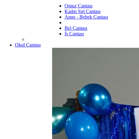
Omuz Çantası
Kadın Sırt Çantası
Anne - Bebek Çantası
Bel Çantası
İş Çantası
Okul Çantası