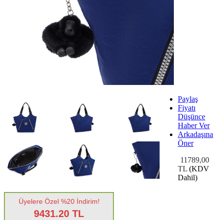
Paylaş
Fiyatı
Düşünce
Haber Ver
Arkadaşına
Öner
11789,00
TL
(KDV
Dahil)
Üyelere Özel %20 İndirim!
9431.20 TL