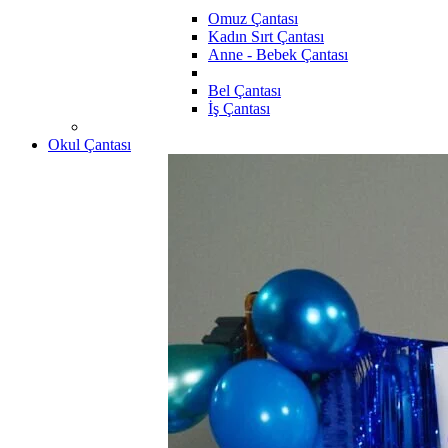
Omuz Çantası
Kadın Sırt Çantası
Anne - Bebek Çantası
Bel Çantası
İş Çantası
Okul Çantası