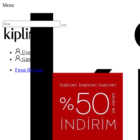
Menu
Üye Ol
Giriş Yap
Fırsat Reyonu