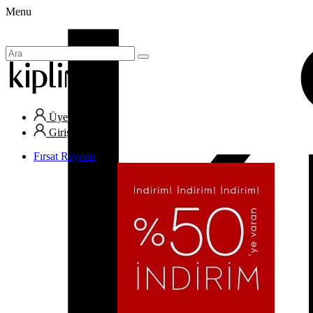
Menu
Üye Ol
Giriş Yap
Fırsat Reyonu