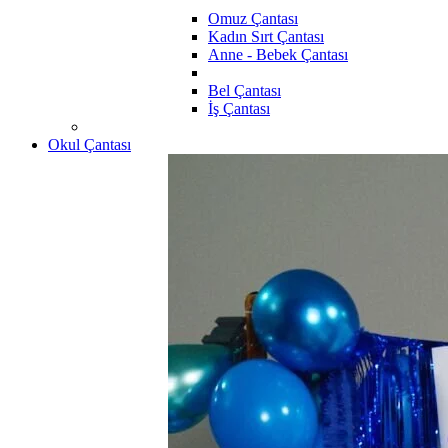
Omuz Çantası
Kadın Sırt Çantası
Anne - Bebek Çantası
Bel Çantası
İş Çantası
Okul Çantası