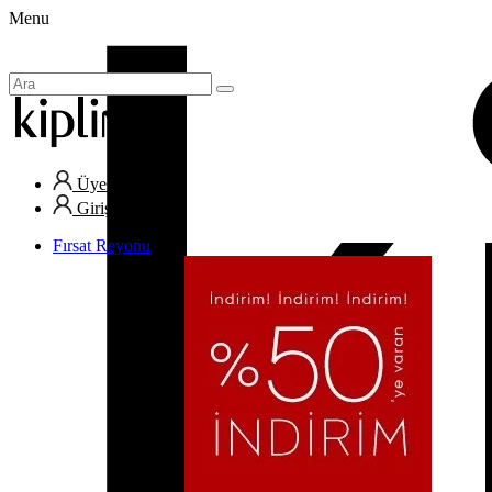
Menu
Üye Ol
Giriş Yap
Fırsat Reyonu