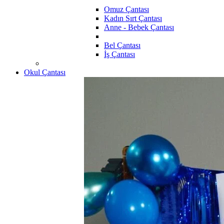
Omuz Çantası
Kadın Sırt Çantası
Anne - Bebek Çantası
Bel Çantası
İş Çantası
Okul Çantası