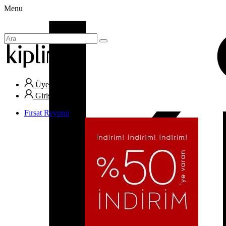
Menu
Üye Ol
Giriş Yap
Fırsat Reyonu