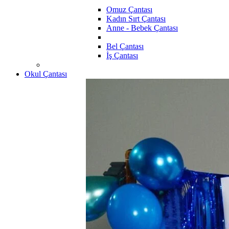
Omuz Çantası
Kadın Sırt Çantası
Anne - Bebek Çantası
Bel Çantası
İş Çantası
Okul Çantası