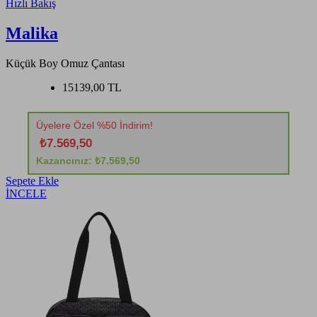
Hızlı Bakış
Malika
Küçük Boy Omuz Çantası
15139,00 TL
Üyelere Özel %50 İndirim!
₺7.569,50
Kazancınız: ₺7.569,50
Sepete Ekle
İNCELE