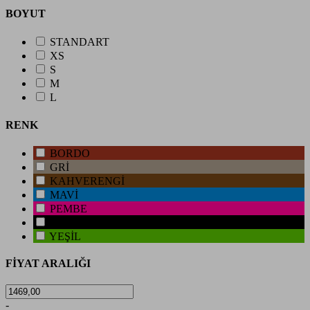
BOYUT
STANDART
XS
S
M
L
RENK
BORDO
GRİ
KAHVERENGİ
MAVİ
PEMBE
SİYAH
YEŞİL
FİYAT ARALIĞI
-