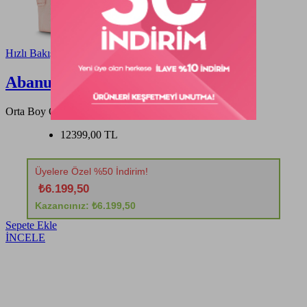
Hızlı Bakış
Abanu M
Orta Boy Omuz Çantası
12399,00 TL
Üyelere Özel %50 İndirim!
₺6.199,50
Kazancınız: ₺6.199,50
Sepete Ekle
İNCELE