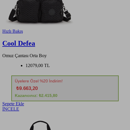
Hızlı Bakış
Cool Defea
Omuz Çantası Orta Boy
12079,00 TL
Üyelere Özel %20 İndirim!
₺9.663,20
Kazancınız: ₺2.415,80
Sepete Ekle
İNCELE