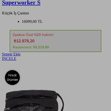
Superworker S
Küçük İş Çantası
16099,00 TL
Üyelere Özel %20 İndirim!
₺12.879,20
Kazancınız: ₺3.219,80
Sepete Ekle
İNCELE
Fırsat
Ürünleri