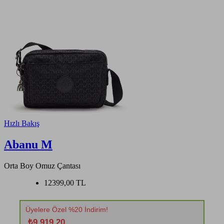
Hızlı Bakış
Abanu M
Orta Boy Omuz Çantası
12399,00 TL
Üyelere Özel %20 İndirim!
₺9.919,20