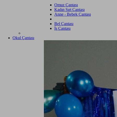
Omuz Çantası
Kadın Sırt Çantası
Anne - Bebek Çantası
Bel Çantası
İş Çantası
Okul Çantası