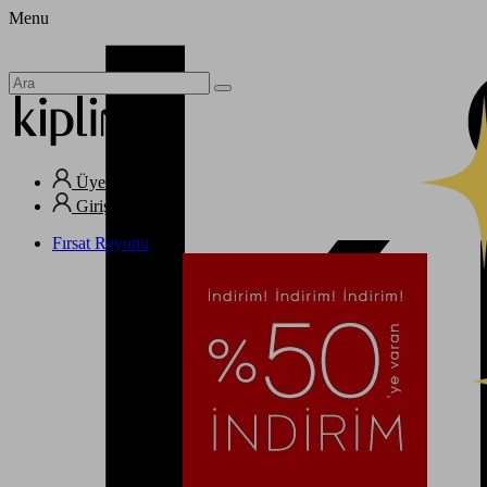
Menu
Üye Ol
Giriş Yap
Fırsat Reyonu