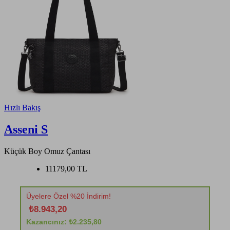
Hızlı Bakış
Asseni S
Küçük Boy Omuz Çantası
11179,00 TL
Üyelere Özel %20 İndirim!
₺8.943,20
Kazancınız: ₺2.235,80