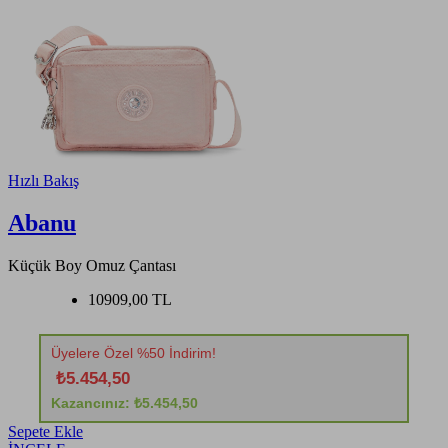
Hızlı Bakış
Abanu
Küçük Boy Omuz Çantası
10909,00 TL
Üyelere Özel %50 İndirim!
₺5.454,50
Kazancınız: ₺5.454,50
Sepete Ekle