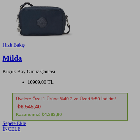
Hızlı Bakış
Milda
Küçük Boy Omuz Çantası
10909,00 TL
Üyelere Özel 1 Ürüne %40 2 ve Üzeri %50 İndirim!
₺6.545,40
Kazancınız: ₺4.363,60
Sepete Ekle
İNCELE