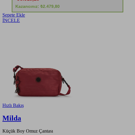
Kazancınız: ₺2.479,80
Sepete Ekle
İNCELE
Hızlı Bakış
Milda
Küçük Boy Omuz Çantası