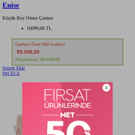
Enise
Küçük Boy Omuz Çantası
10099,00 TL
Üyelere Özel %50 İndirim!
₺5.049,50
Kazancınız: ₺5.049,50
Sepete Ekle
İNCELE