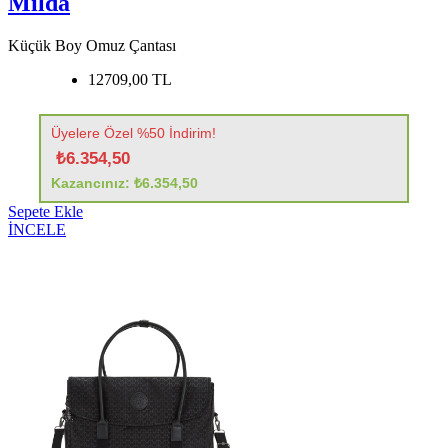
Milda
Küçük Boy Omuz Çantası
12709,00 TL
Üyelere Özel %50 İndirim!
₺6.354,50
Kazancınız: ₺6.354,50
Sepete Ekle
İNCELE