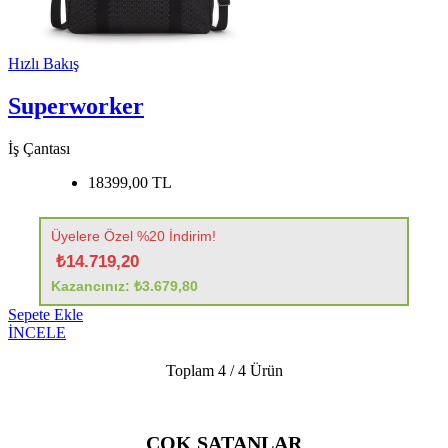
Hızlı Bakış
Superworker
İş Çantası
18399,00 TL
Üyelere Özel %20 İndirim!
₺14.719,20
Kazancınız: ₺3.679,80
Sepete Ekle
İNCELE
Toplam
4 / 4
Ürün