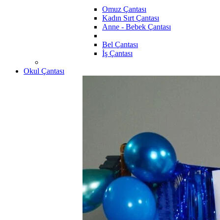
Omuz Çantası
Kadın Sırt Çantası
Anne - Bebek Çantası
Bel Çantası
İş Çantası
Okul Çantası