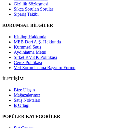
Gizlilik Sözleşmesi
Sıkça Sorulan Sorular
Sipariş Takibi
KURUMSAL BİLGİLER
Kipling Hakkında
MEB Deri A.Ş. Hakkında
Kurumsal Satış
Aydınlatma Metni
Şirket KVKK Politikası
Çerez Politikası
Veri Sorumlusuna Başvuru Formu
İLETİŞİM
Bize Ulaşın
Mağazalarımız
Satış Noktaları
İş Ortağı
POPÜLER KATEGORİLER
Sırt Çantası