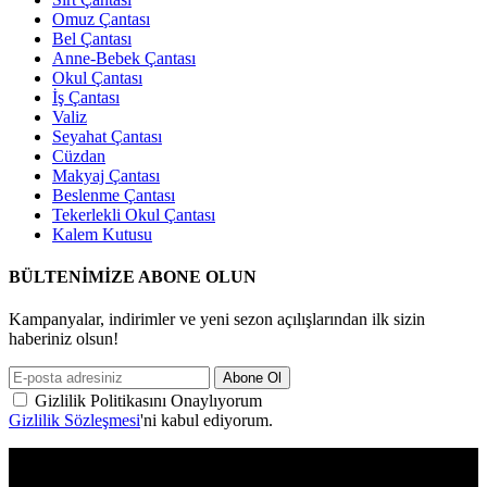
Omuz Çantası
Bel Çantası
Anne-Bebek Çantası
Okul Çantası
İş Çantası
Valiz
Seyahat Çantası
Cüzdan
Makyaj Çantası
Beslenme Çantası
Tekerlekli Okul Çantası
Kalem Kutusu
BÜLTENİMİZE ABONE OLUN
Kampanyalar, indirimler ve yeni sezon açılışlarından ilk sizin
haberiniz olsun!
Gizlilik Politikasını Onaylıyorum
Gizlilik Sözleşmesi
'ni kabul ediyorum.