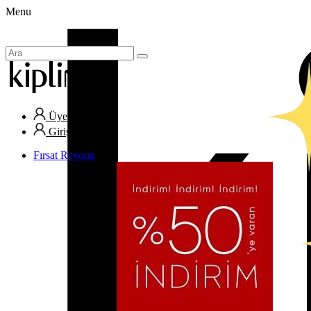
Menu
Üye Ol
Giriş Yap
Fırsat Reyonu