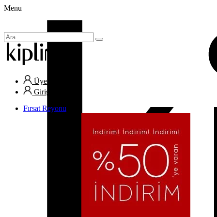
Menu
Üye Ol
Giriş Yap
Fırsat Reyonu