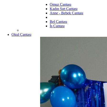
Omuz Çantası
Kadın Sırt Çantası
Anne - Bebek Çantası
Bel Çantası
İş Çantası
Okul Çantası