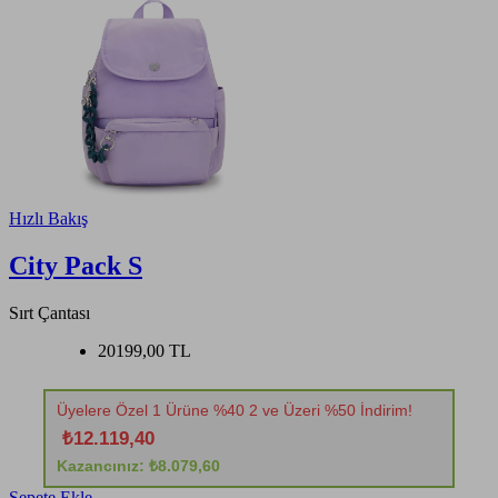
Hızlı Bakış
City Pack S
Sırt Çantası
20199,00 TL
Üyelere Özel 1 Ürüne %40 2 ve Üzeri %50 İndirim!
₺12.119,40
Kazancınız: ₺8.079,60
Sepete Ekle