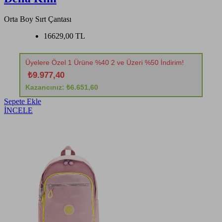
Orta Boy Sırt Çantası
16629,00 TL
Üyelere Özel 1 Ürüne %40 2 ve Üzeri %50 İndirim!
₺9.977,40
Kazancınız: ₺6.651,60
Sepete Ekle
İNCELE