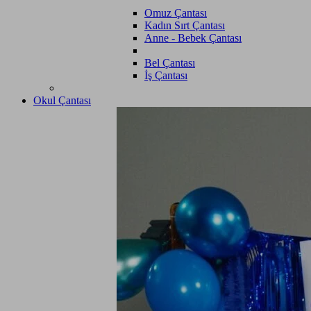
Omuz Çantası
Kadın Sırt Çantası
Anne - Bebek Çantası
Bel Çantası
İş Çantası
Okul Çantası