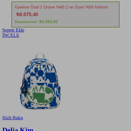
Üyelere Özel 1 Ürüne %40 2 ve Üzeri %50 İndirim!
₺8.075,40
Kazancınız: ₺5.383,60
Sepete Ekle
İNCELE
Hızlı Bakış
Delia Kim