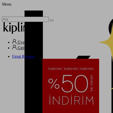
Menu
Üye Ol
Giriş Yap
Fırsat Reyonu