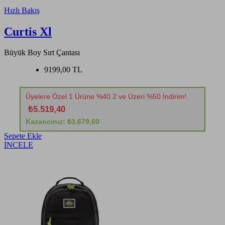
Hızlı Bakış
Curtis Xl
Büyük Boy Sırt Çantası
9199,00 TL
Üyelere Özel 1 Ürüne %40 2 ve Üzeri %50 İndirim!
₺5.519,40
Kazancınız: ₺3.679,60
Sepete Ekle
İNCELE