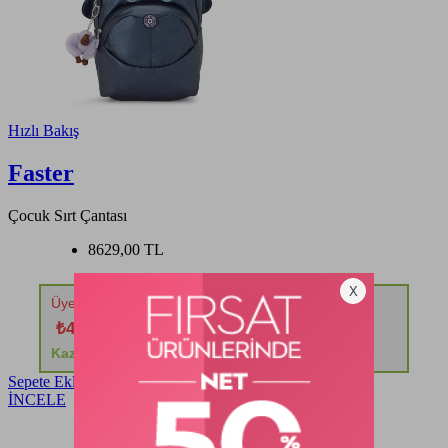
Hızlı Bakış
Faster
Çocuk Sırt Çantası
8629,00 TL
Üyelere Özel %50 İndirim!
₺4.314,50
Kazancınız: ₺4.314,50
Sepete Ekle
İNCELE