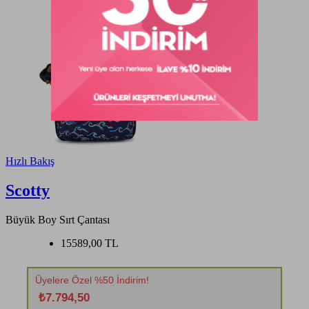
Hızlı Bakış
Scotty
Büyük Boy Sırt Çantası
15589,00 TL
Üyelere Özel %50 İndirim!
₺7.794,50