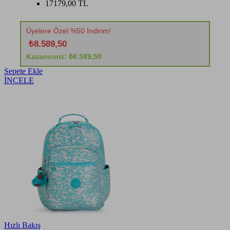
17179,00 TL
Üyelere Özel %50 İndirim!
₺8.589,50
Kazancınız: ₺8.589,50
Sepete Ekle
İNCELE
Hızlı Bakış