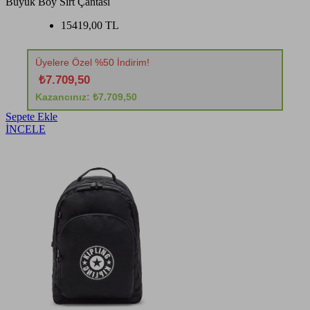
Büyük Boy Sırt Çantası
15419,00 TL
Üyelere Özel %50 İndirim!
₺7.709,50
Kazancınız: ₺7.709,50
Sepete Ekle
İNCELE