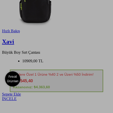
Hızlı Bakış
Xavi
Büyük Boy Sırt Çantası
10909,00 TL
Üyelere Özel 1 Ürüne %40 2 ve Üzeri %50 İndirim!
Fırsat
₺6.545,40
Ürünleri
Kazancınız: ₺4.363,60
Sepete Ekle
İNCELE