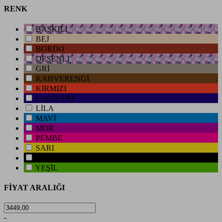
RENK
BASKILI
BEJ
BORDO
DESENLİ
GRİ
KAHVERENGİ
KIRMIZI
LACİVERT
LİLA
MAVİ
MOR
PEMBE
SARI
SİYAH
YEŞİL
FİYAT ARALIĞI
-