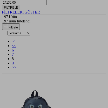
FİLTRELE
FİLTRELERİ GÖSTER
197 Ürün
197 ürün listelendi
Filtrele
|<
<<
6
7
8
9
>>