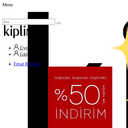
Menu
Üye Ol
Giriş Yap
Fırsat Reyonu