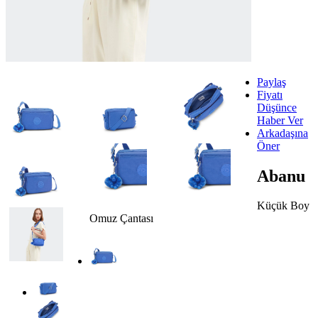
Paylaş
Fiyatı
Düşünce
Haber Ver
Arkadaşına
Öner
Abanu
Küçük Boy
Omuz Çantası