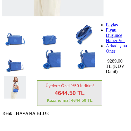
Paylaş
Fiyatı
Düşünce
Haber Ver
Arkadaşına
Öner
9289,00
TL
(KDV
Dahil)
Üyelere Özel %50 İndirim!
4644.50 TL
Kazancınız: 4644.50 TL
Renk :
HAVANA BLUE