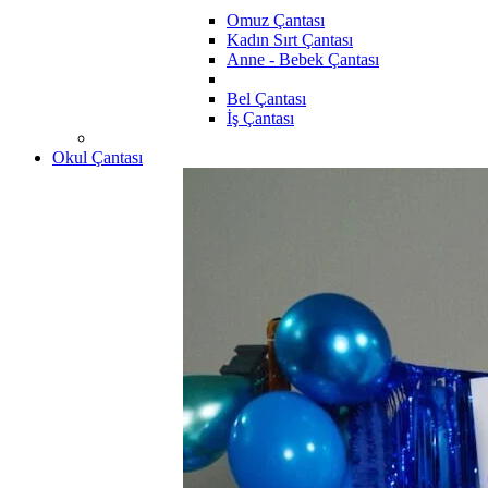
Omuz Çantası
Kadın Sırt Çantası
Anne - Bebek Çantası
Bel Çantası
İş Çantası
Okul Çantası