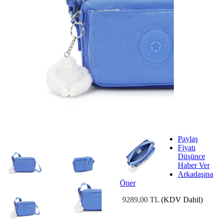
Paylaş
Fiyatı
Düşünce
Haber Ver
Arkadaşına
Öner
9289,00 TL
(KDV Dahil)