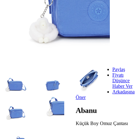
Paylaş
Fiyatı
Düşünce
Haber Ver
Arkadaşına
Öner
Abanu
Küçük Boy Omuz Çantası