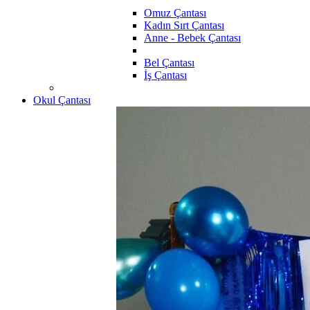
Omuz Çantası
Kadın Sırt Çantası
Anne - Bebek Çantası
Bel Çantası
İş Çantası
Okul Çantası