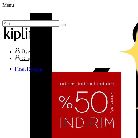
Menu
Üye Ol
Giriş Yap
Fırsat Reyonu