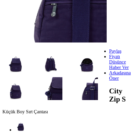
Paylaş
Fiyatı
Düşünce
Haber Ver
Arkadaşına
Öner
City
Zip S
Küçük Boy Sırt Çantası