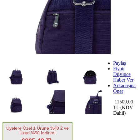
Paylaş
Fiyatı
Düşünce
Haber Ver
Arkadaşına
Öner
11509,00
TL
(KDV
Dahil)
Üyelere Özel 1 Ürüne %40 2 ve
Üzeri %50 İndirim!