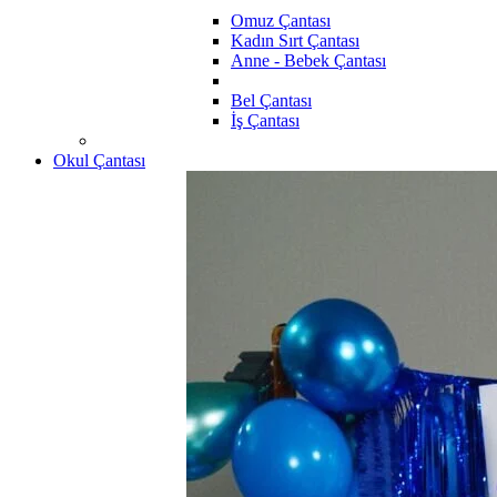
Omuz Çantası
Kadın Sırt Çantası
Anne - Bebek Çantası
Bel Çantası
İş Çantası
Okul Çantası