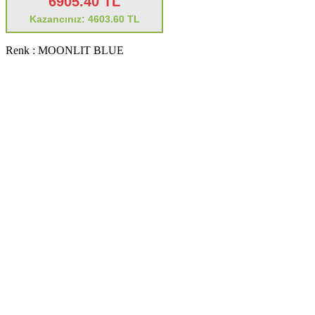
6905.40 TL
Kazancınız: 4603.60 TL
Renk :
MOONLIT BLUE