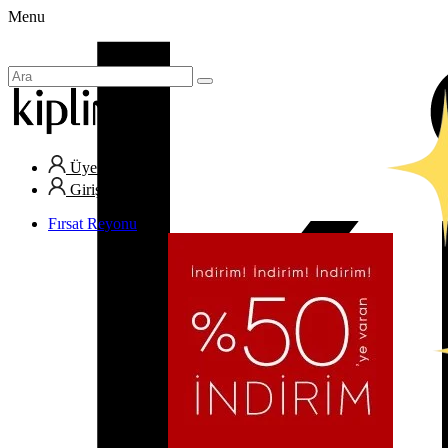
Menu
Üye Ol
Giriş Yap
Fırsat Reyonu