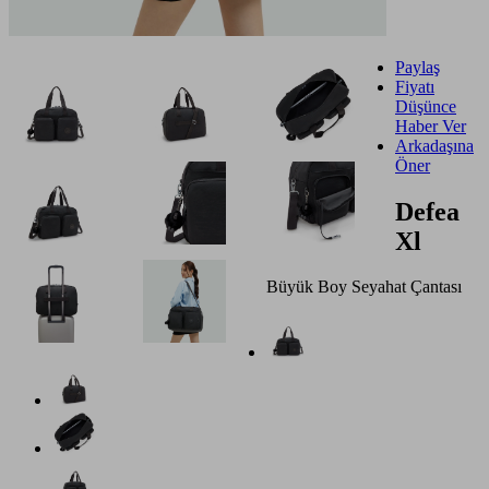
Paylaş
Fiyatı
Düşünce
Haber Ver
Arkadaşına
Öner
Defea
Xl
Büyük Boy Seyahat Çantası