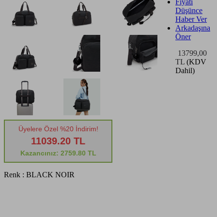
Fiyatı
Düşünce
Haber Ver
Arkadaşına
Öner
13799,00
TL
(KDV
Dahil)
Üyelere Özel %20 İndirim!
11039.20 TL
Kazancınız: 2759.80 TL
Renk :
BLACK NOIR