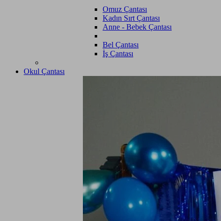
Omuz Çantası
Kadın Sırt Çantası
Anne - Bebek Çantası
Bel Çantası
İş Çantası
Okul Çantası