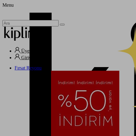
Menu
Üye Ol
Giriş Yap
Fırsat Reyonu