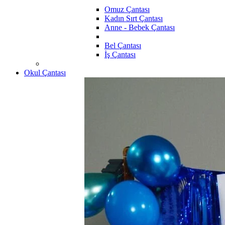
Omuz Çantası
Kadın Sırt Çantası
Anne - Bebek Çantası
Bel Çantası
İş Çantası
Okul Çantası