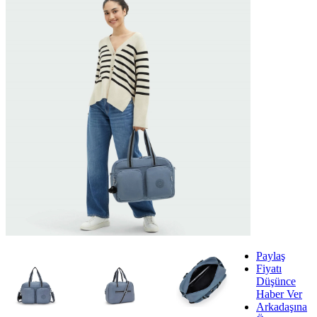
Paylaş
Fiyatı
Düşünce
Haber Ver
Arkadaşına