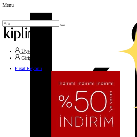
Menu
Üye Ol
Giriş Yap
Fırsat Reyonu