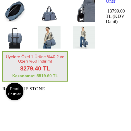
Öner
13799,00
TL
(KDV
Dahil)
Üyelere Özel 1 Ürüne %40 2 ve
Üzeri %50 İndirim!
8279.40 TL
Kazancınız: 5519.60 TL
Fırsat
Renk :
BLUE STONE
Ürünleri