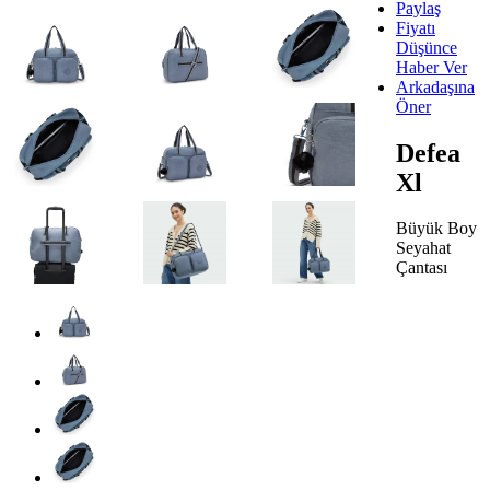
Paylaş
Fiyatı
Düşünce
Haber Ver
Arkadaşına
Öner
Defea
Xl
Büyük Boy
Seyahat
Çantası