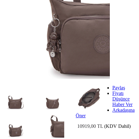
Paylaş
Fiyatı
Düşünce
Haber Ver
Arkadaşına
Öner
10919,00 TL
(KDV Dahil)