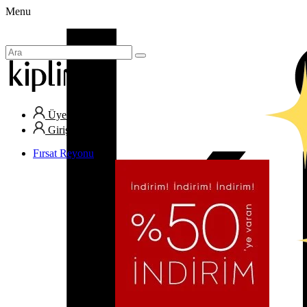
Menu
Üye Ol
Giriş Yap
Fırsat Reyonu