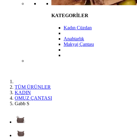
KATEGORİLER
Kadın Cüzdan
Anahtarlık
Makyaj Çantası
TÜM ÜRÜNLER
KADIN
OMUZ ÇANTASI
Gabb S