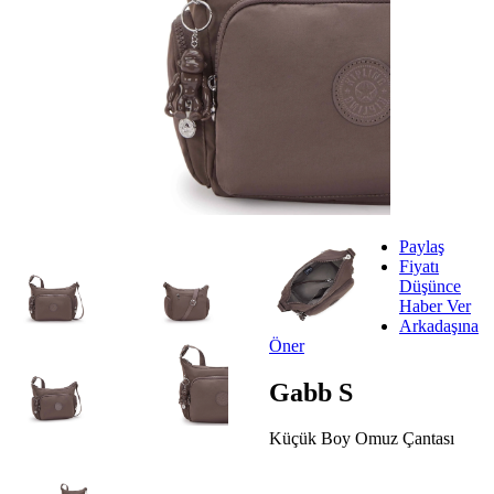
Paylaş
Fiyatı
Düşünce
Haber Ver
Arkadaşına
Öner
Gabb S
Küçük Boy Omuz Çantası