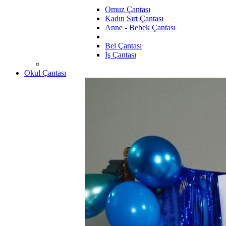
Omuz Çantası
Kadın Sırt Çantası
Anne - Bebek Çantası
Bel Çantası
İş Çantası
Okul Çantası