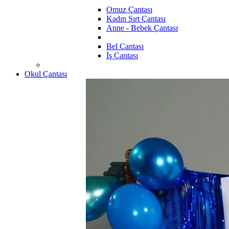
Omuz Çantası
Kadın Sırt Çantası
Anne - Bebek Çantası
Bel Çantası
İş Çantası
Okul Çantası