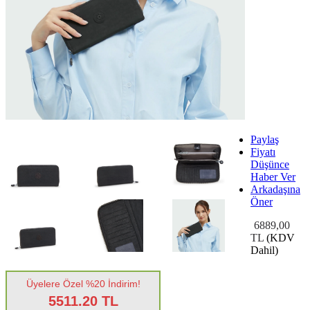
Paylaş
Fiyatı
Düşünce
Haber Ver
Arkadaşına
Öner
6889,00
TL
(KDV
Dahil)
Üyelere Özel %20 İndirim!
5511.20 TL