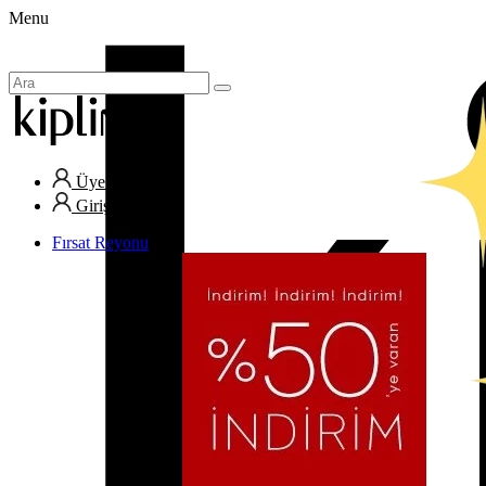
Menu
Üye Ol
Giriş Yap
Fırsat Reyonu