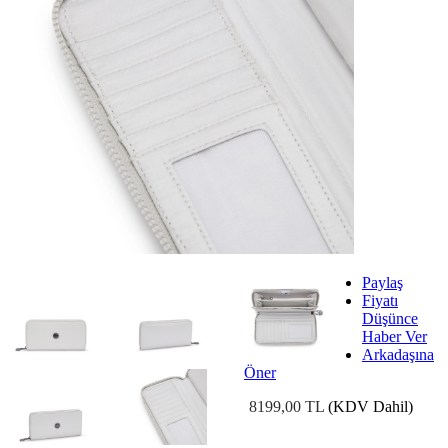
Paylaş
Fiyatı
Düşünce
Haber Ver
Arkadaşına
Öner
8199,00 TL
(KDV Dahil)