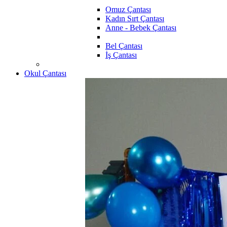
Omuz Çantası
Kadın Sırt Çantası
Anne - Bebek Çantası
Bel Çantası
İş Çantası
Okul Çantası