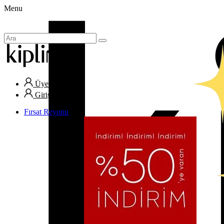
Menu
Üye Ol
Giriş Yap
Fırsat Reyonu