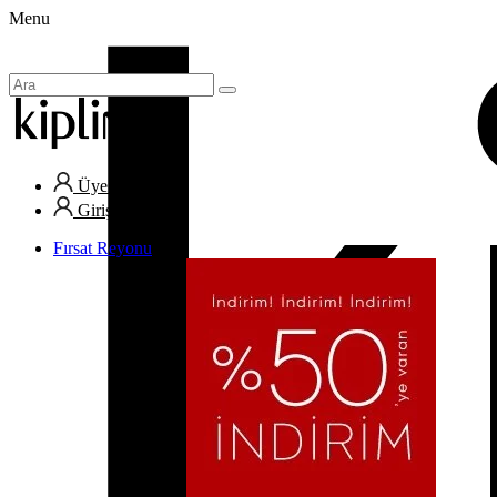
Menu
Üye Ol
Giriş Yap
Fırsat Reyonu