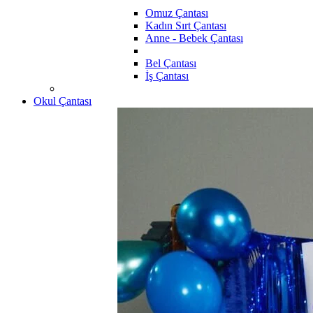
Omuz Çantası
Kadın Sırt Çantası
Anne - Bebek Çantası
Bel Çantası
İş Çantası
Okul Çantası