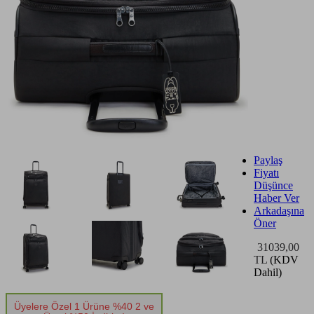
Paylaş
Fiyatı
Düşünce
Haber Ver
Arkadaşına
Öner
31039,00
TL
(KDV
Dahil)
Üyelere Özel 1 Ürüne %40 2 ve