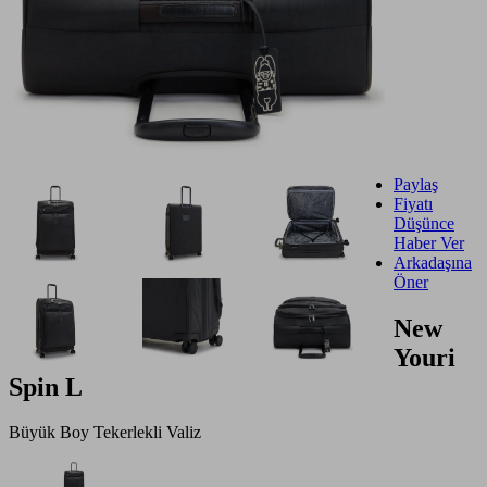
Paylaş
Fiyatı
Düşünce
Haber Ver
Arkadaşına
Öner
New
Youri
Spin L
Büyük Boy Tekerlekli Valiz