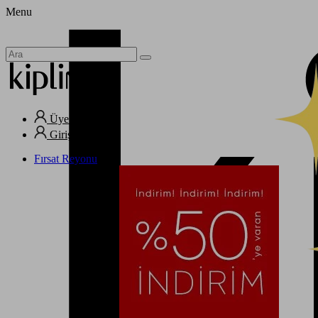
Menu
Üye Ol
Giriş Yap
Fırsat Reyonu