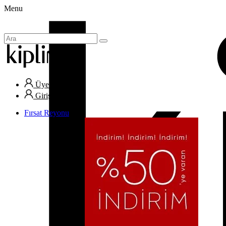
Menu
Üye Ol
Giriş Yap
Fırsat Reyonu