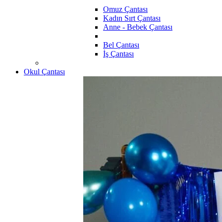
Omuz Çantası
Kadın Sırt Çantası
Anne - Bebek Çantası
Bel Çantası
İş Çantası
Okul Çantası