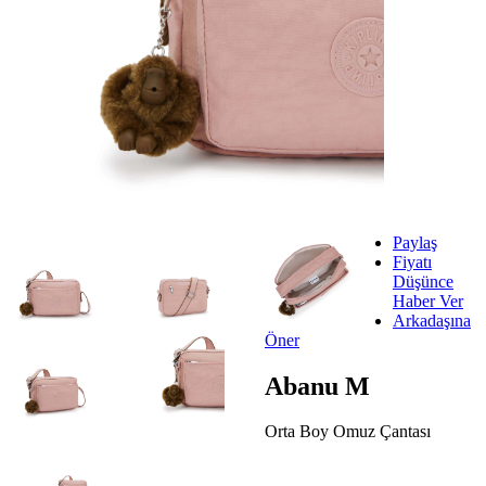
Paylaş
Fiyatı
Düşünce
Haber Ver
Arkadaşına
Öner
Abanu M
Orta Boy Omuz Çantası