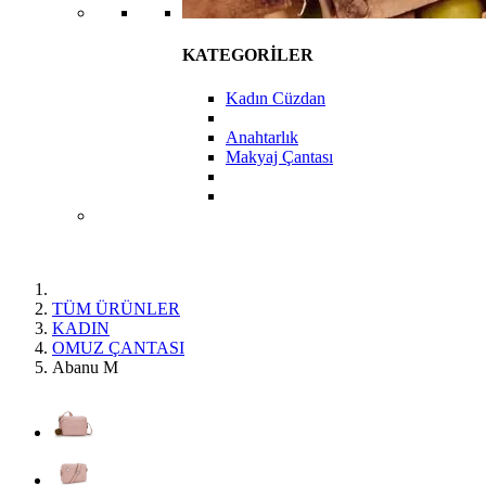
KATEGORİLER
Kadın Cüzdan
Anahtarlık
Makyaj Çantası
TÜM ÜRÜNLER
KADIN
OMUZ ÇANTASI
Abanu M