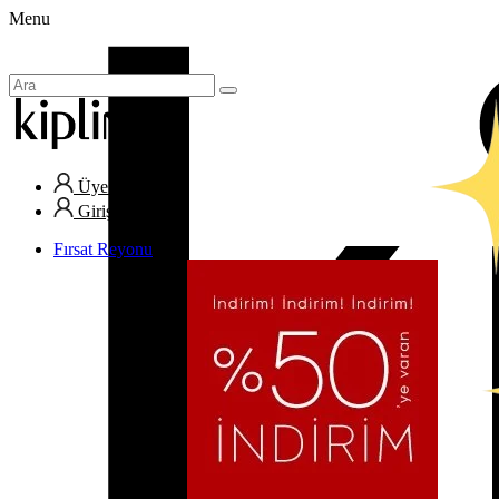
Menu
Üye Ol
Giriş Yap
Fırsat Reyonu