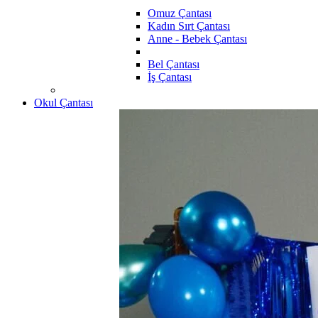
Omuz Çantası
Kadın Sırt Çantası
Anne - Bebek Çantası
Bel Çantası
İş Çantası
Okul Çantası