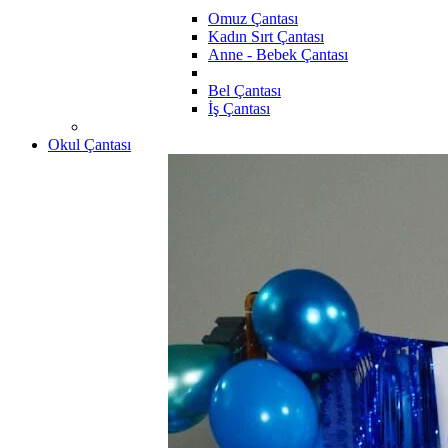
Omuz Çantası
Kadın Sırt Çantası
Anne - Bebek Çantası
Bel Çantası
İş Çantası
Okul Çantası