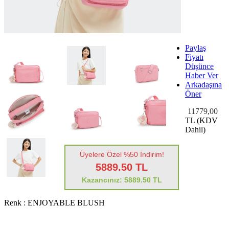
Paylaş
Fiyatı
Düşünce
Haber Ver
Arkadaşına
Öner
11779,00
TL
(KDV
Dahil)
Üyelere Özel %50 İndirim!
5889.50 TL
Kazancınız: 5889.50 TL
Renk :
ENJOYABLE BLUSH