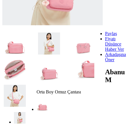
Paylaş
Fiyatı
Düşünce
Haber Ver
Arkadaşına
Öner
Abanu
M
Orta Boy Omuz Çantası