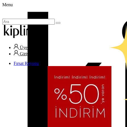
Menu
Üye Ol
Giriş Yap
Fırsat Reyonu