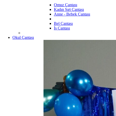
Omuz Çantası
Kadın Sırt Çantası
Anne - Bebek Çantası
Bel Çantası
İş Çantası
Okul Çantası