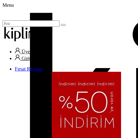
Menu
Üye Ol
Giriş Yap
Fırsat Reyonu